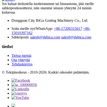
Jos haluat tiedustella tuotteistamme tai hinnastosta, jätä meille
sähköpostiosoitteesi, niin otamme sinuun yhteyttä 24 tunnin
kuluessa.
Dongguan City BiGa Grating Machinery Co., Ltd.
Soita meille nyt/WhatsApp:
+86-17200315617
+86-
15010397162
Sähköposti:
sales6@dgbica.com
sales9@dgbica.com
tiedot
Tietoa meistä
Ota yhteyttä
Tehdaskierros
© Tekijänoikeus - 2010-2026: Kaikki oikeudet pidätetään.