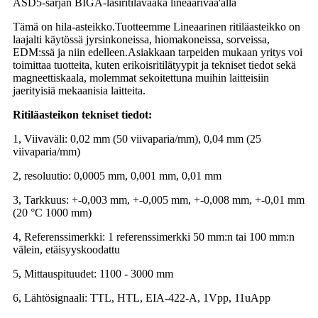
ASD5-sarjan BIGA-lasiritilävaaka lineaarivaa'alla
Tämä on hila-asteikko.
Tuotteemme Lineaarinen ritiläasteikko on
laajalti käytössä jyrsinkoneissa, hiomakoneissa, sorveissa,
EDM:ssä ja niin edelleen.
Asiakkaan tarpeiden mukaan yritys voi
toimittaa tuotteita, kuten erikoisritilä
tyypit ja tekniset tiedot sekä
magneettiskaala, molemmat sekoitettuna muihin laitteisiin
ja
erityisiä mekaanisia laitteita.
Ritiläasteikon tekniset tiedot:
1, Viivaväli: 0,02 mm (50 viivaparia/mm), 0,04 mm (25
viivaparia/mm)
2, resoluutio: 0,0005 mm, 0,001 mm, 0,01 mm
3, Tarkkuus: +-0,003 mm, +-0,005 mm, +-0,008 mm, +-0,01 mm
(20 °C 1000 mm)
4, Referenssimerkki: 1 referenssimerkki 50 mm:n tai 100 mm:n
välein, etäisyyskoodattu
5, Mittauspituudet: 1100 - 3000 mm
6, Lähtösignaali: TTL, HTL, EIA-422-A, 1Vpp, 11uApp