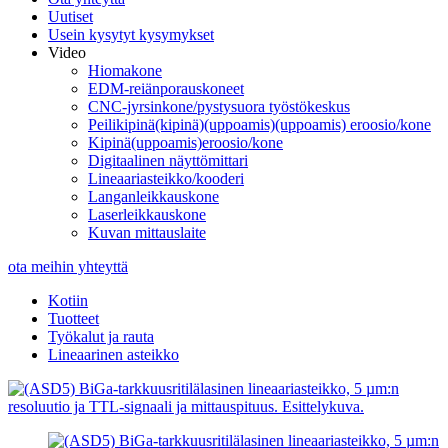
Uutiset
Usein kysytyt kysymykset
Video
Hiomakone
EDM-reiänporauskoneet
CNC-jyrsinkone/pystysuora työstökeskus
Peilikipinä(kipinä)(uppoamis)(uppoamis) eroosio/kone
Kipinä(uppoamis)eroosio/kone
Digitaalinen näyttömittari
Lineaariasteikko/kooderi
Langanleikkauskone
Laserleikkauskone
Kuvan mittauslaite
ota meihin yhteyttä
Kotiin
Tuotteet
Työkalut ja rauta
Lineaarinen asteikko