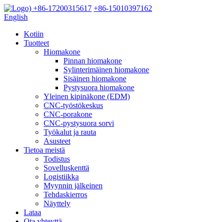
+86-17200315617
+86-15010397162
English
Kotiin
Tuotteet
Hiomakone
Pinnan hiomakone
Sylinterimäinen hiomakone
Sisäinen hiomakone
Pystysuora hiomakone
Yleinen kipinäkone (EDM)
CNC-työstökeskus
CNC-porakone
CNC-pystysuora sorvi
Työkalut ja rauta
Asusteet
Tietoa meistä
Todistus
Sovelluskenttä
Logistiikka
Myynnin jälkeinen
Tehdaskierros
Näyttely
Lataa
Ota yhteyttä