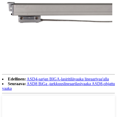
Edellinen:
ASD4-sarjan BIGA-lasiritilävaaka lineaarivaa'alla
Seuraava:
ASD8 BiGa -tarkkuuslineaarilasivaaka ASD8-ohjattu
vaaka