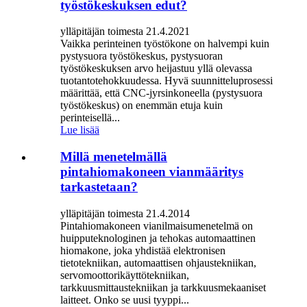
työstökeskuksen edut?
ylläpitäjän toimesta 21.4.2021
Vaikka perinteinen työstökone on halvempi kuin
pystysuora työstökeskus, pystysuoran
työstökeskuksen arvo heijastuu yllä olevassa
tuotantotehokkuudessa. Hyvä suunnitteluprosessi
määrittää, että CNC-jyrsinkoneella (pystysuora
työstökeskus) on enemmän etuja kuin
perinteisellä...
Lue lisää
Millä menetelmällä
pintahiomakoneen vianmääritys
tarkastetaan?
ylläpitäjän toimesta 21.4.2014
Pintahiomakoneen vianilmaisumenetelmä on
huipputeknologinen ja tehokas automaattinen
hiomakone, joka yhdistää elektronisen
tietotekniikan, automaattisen ohjaustekniikan,
servomoottorikäyttötekniikan,
tarkkuusmittaustekniikan ja tarkkuusmekaaniset
laitteet. Onko se uusi tyyppi...