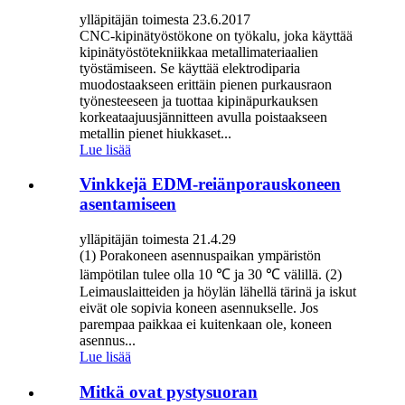
ylläpitäjän toimesta 23.6.2017
CNC-kipinätyöstökone on työkalu, joka käyttää
kipinätyöstötekniikkaa metallimateriaalien
työstämiseen. Se käyttää elektrodiparia
muodostaakseen erittäin pienen purkausraon
työnesteeseen ja tuottaa kipinäpurkauksen
korkeataajuusjännitteen avulla poistaakseen
metallin pienet hiukkaset...
Lue lisää
Vinkkejä EDM-reiänporauskoneen
asentamiseen
ylläpitäjän toimesta 21.4.29
(1) Porakoneen asennuspaikan ympäristön
lämpötilan tulee olla 10 ℃ ja 30 ℃ välillä. (2)
Leimauslaitteiden ja höylän lähellä tärinä ja iskut
eivät ole sopivia koneen asennukselle. Jos
parempaa paikkaa ei kuitenkaan ole, koneen
asennus...
Lue lisää
Mitkä ovat pystysuoran