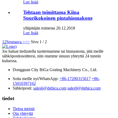
Lue lisää
Tehtaan toimittama Kiina
Suurikokoinen pintahiomakone
ylläpitäjän toimesta 20.12.2018
Lue lisää
1
2
Seuraava >
>>
Sivu 1 / 2
Jos haluat tiedustella tuotteistamme tai hinnastosta, jätä meille
sähköpostiosoitteesi, niin otamme sinuun yhteyttä 24 tunnin
kuluessa.
Dongguan City BiGa Grating Machinery Co., Ltd.
Soita meille nyt/WhatsApp:
+86-17200315617
+86-
15010397162
Sähköposti:
sales6@dgbica.com
sales9@dgbica.com
tiedot
Tietoa meistä
Ota yhteyttä