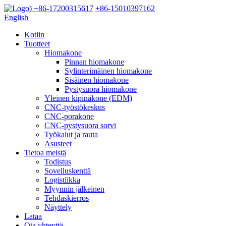
+86-17200315617
+86-15010397162
English
Kotiin
Tuotteet
Hiomakone
Pinnan hiomakone
Sylinterimäinen hiomakone
Sisäinen hiomakone
Pystysuora hiomakone
Yleinen kipinäkone (EDM)
CNC-työstökeskus
CNC-porakone
CNC-pystysuora sorvi
Työkalut ja rauta
Asusteet
Tietoa meistä
Todistus
Sovelluskenttä
Logistiikka
Myynnin jälkeinen
Tehdaskierros
Näyttely
Lataa
Ota yhteyttä