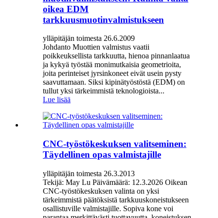
oikea EDM
tarkkuusmuotinvalmistukseen
ylläpitäjän toimesta 26.6.2009
Johdanto Muottien valmistus vaatii
poikkeuksellista tarkkuutta, hienoa pinnanlaatua
ja kykyä työstää monimutkaisia ​​geometrioita,
joita perinteiset jyrsinkoneet eivät usein pysty
saavuttamaan. Siksi kipinätyöstöstä (EDM) on
tullut yksi tärkeimmistä teknologioista...
Lue lisää
CNC-työstökeskuksen valitseminen:
Täydellinen opas valmistajille
ylläpitäjän toimesta 26.3.2013
Tekijä: May Lu Päivämäärä: 12.3.2026 Oikean
CNC-työstökeskuksen valinta on yksi
tärkeimmistä päätöksistä tarkkuuskoneistukseen
osallistuville valmistajille. Sopiva kone voi
parantaa merkittävästi tuottavuutta, koneistuksen