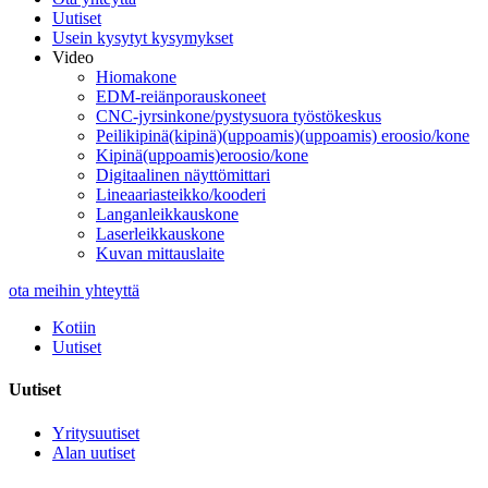
Uutiset
Usein kysytyt kysymykset
Video
Hiomakone
EDM-reiänporauskoneet
CNC-jyrsinkone/pystysuora työstökeskus
Peilikipinä(kipinä)(uppoamis)(uppoamis) eroosio/kone
Kipinä(uppoamis)eroosio/kone
Digitaalinen näyttömittari
Lineaariasteikko/kooderi
Langanleikkauskone
Laserleikkauskone
Kuvan mittauslaite
ota meihin yhteyttä
Kotiin
Uutiset
Uutiset
Yritysuutiset
Alan uutiset