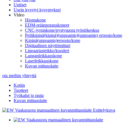
Uutiset
Usein kysytyt kysymykset
Video
Hiomakone
EDM-reiänporauskoneet
CNC-jyrsinkone/pystysuora työstökeskus
Peilikipinä(kipinä)(uppoamis)(uppoamis) eroosio/kone
Kipinä(uppoamis)eroosio/kone
Digitaalinen näyttömittari
Lineaariasteikko/kooderi
Langanleikkauskone
Laserleikkauskone
Kuvan mittauslaite
ota meihin yhteyttä
Kotiin
Tuotteet
Työkalut ja rauta
Kuvan mittauslaite