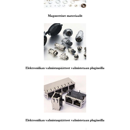
Magneettiset materiaalit
Elektroniikan valmistuspäätteet valmistetaan plugineilla
Elektroniikan valmistuspäätteet valmistetaan plugineilla