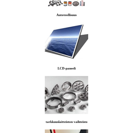
Autoteollisuus
LCD-paneeli
tarkkuuslaitteiston vaihteisto