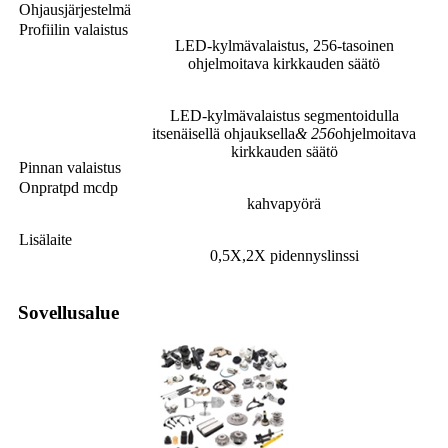
Ohjausjärjestelmä
Profiilin valaistus
LED-kylmävalaistus, 256-tasoinen
ohjelmoitava kirkkauden säätö
LED-kylmävalaistus segmentoidulla
itsenäisellä ohjauksella
&
256
ohjelmoitava
kirkkauden säätö
Pinnan valaistus
Onpratpd mcdp
kahvapyörä
Lisälaite
0,5X,2X pidennyslinssi
Sovellusalue