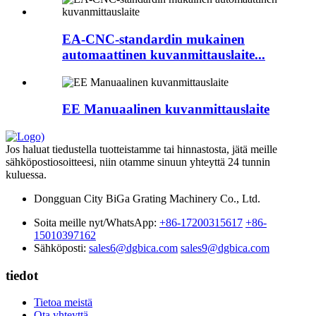
EA-CNC-standardin mukainen
automaattinen kuvanmittauslaite...
EE Manuaalinen kuvanmittauslaite
Jos haluat tiedustella tuotteistamme tai hinnastosta, jätä meille
sähköpostiosoitteesi, niin otamme sinuun yhteyttä 24 tunnin
kuluessa.
Dongguan City BiGa Grating Machinery Co., Ltd.
Soita meille nyt/WhatsApp:
+86-17200315617
+86-
15010397162
Sähköposti:
sales6@dgbica.com
sales9@dgbica.com
tiedot
Tietoa meistä
Ota yhteyttä