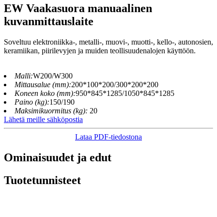
EW Vaakasuora manuaalinen
kuvanmittauslaite
Soveltuu elektroniikka-, metalli-, muovi-, muotti-, kello-, autonosien,
keramiikan, piirilevyjen ja muiden teollisuudenalojen käyttöön.
Malli:
W200/W300
Mittausalue (mm):
200*100*200/300*200*200
Koneen koko (mm):
950*845*1285/1050*845*1285
Paino (kg):
150/190
Maksimikuormitus (kg):
20
Lähetä meille sähköpostia
Lataa PDF-tiedostona
Ominaisuudet ja edut
Tuotetunnisteet