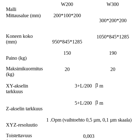
W200
W300
Malli
Mittausalue (mm)
200*100*200
300*200*200
Koneen koko
1050*845*1285
(mm)
950*845*1285
150
190
Paino (kg)
Maksimikuormitus
20
20
(kg)
XY-akselin
3+L/200 卩 m
tarkkuus
5+L/200 卩 m
Z-akselin tarkkuus
1 .Opm (vaihtoehto 0,5 µm, 0,1 µm skaala)
XYZ-resoluutio
Toistettavuus
0,003