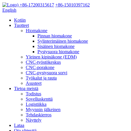
+86-17200315617
+86-15010397162
English
Kotiin
Tuotteet
Hiomakone
Pinnan hiomakone
Sylinterimäinen hiomakone
Sisäinen hiomakone
Pystysuora hiomakone
Yleinen kipinäkone (EDM)
CNC-työstökeskus
CNC-porakone
CNC-pystysuora sorvi
Työkalut ja rauta
Asusteet
Tietoa meistä
Todistus
Sovelluskenttä
Logistiikka
Myynnin jälkeinen
Tehdaskierros
Näyttely
Lataa
Ota yhteyttä