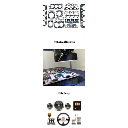
autonvalmistus
Piirilevy