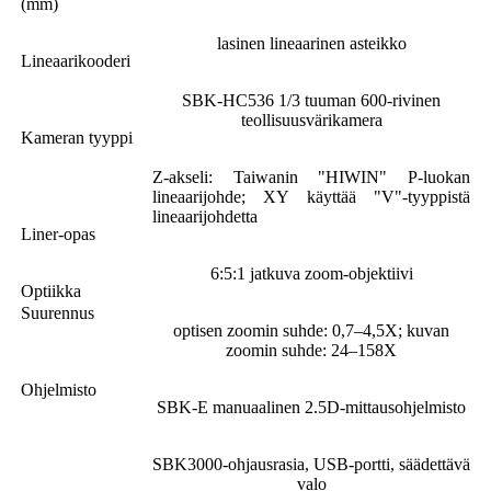
(mm)
lasinen lineaarinen asteikko
Lineaarikooderi
SBK-HC536 1/3 tuuman 600-rivinen
teollisuusvärikamera
Kameran tyyppi
Z-akseli: Taiwanin "HIWIN" P-luokan
lineaarijohde; XY käyttää "V"-tyyppistä
lineaarijohdetta
Liner-opas
6:5:1 jatkuva zoom-objektiivi
Optiikka
Suurennus
optisen zoomin suhde: 0,7–4,5X; kuvan
zoomin suhde: 24–158X
Ohjelmisto
SBK-E manuaalinen 2.5D-mittausohjelmisto
SBK3000-ohjausrasia, USB-portti, säädettävä
valo