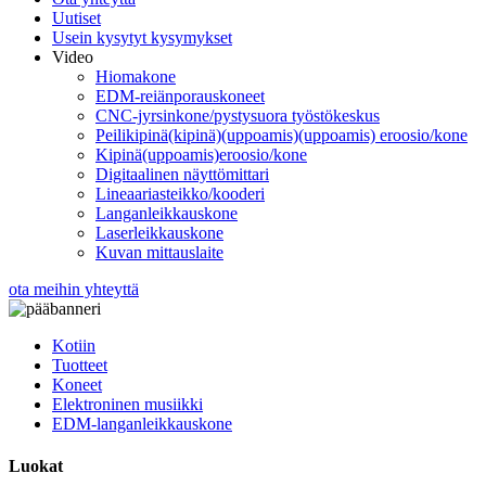
Uutiset
Usein kysytyt kysymykset
Video
Hiomakone
EDM-reiänporauskoneet
CNC-jyrsinkone/pystysuora työstökeskus
Peilikipinä(kipinä)(uppoamis)(uppoamis) eroosio/kone
Kipinä(uppoamis)eroosio/kone
Digitaalinen näyttömittari
Lineaariasteikko/kooderi
Langanleikkauskone
Laserleikkauskone
Kuvan mittauslaite
ota meihin yhteyttä
Kotiin
Tuotteet
Koneet
Elektroninen musiikki
EDM-langanleikkauskone
Luokat