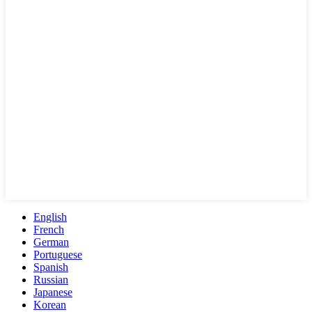
English
French
German
Portuguese
Spanish
Russian
Japanese
Korean