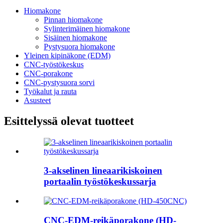
Hiomakone
Pinnan hiomakone
Sylinterimäinen hiomakone
Sisäinen hiomakone
Pystysuora hiomakone
Yleinen kipinäkone (EDM)
CNC-työstökeskus
CNC-porakone
CNC-pystysuora sorvi
Työkalut ja rauta
Asusteet
Esittelyssä olevat tuotteet
3-akselinen lineaarikiskoinen
portaalin työstökeskussarja
CNC-EDM-reikäporakone (HD-