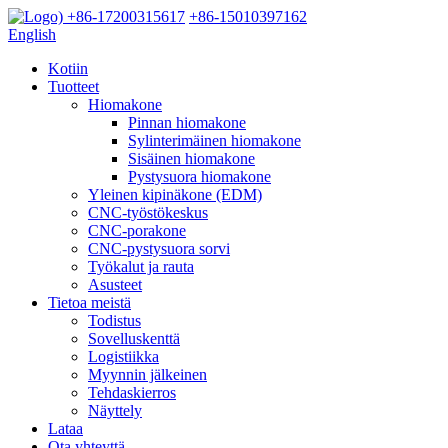
+86-17200315617
+86-15010397162
English
Kotiin
Tuotteet
Hiomakone
Pinnan hiomakone
Sylinterimäinen hiomakone
Sisäinen hiomakone
Pystysuora hiomakone
Yleinen kipinäkone (EDM)
CNC-työstökeskus
CNC-porakone
CNC-pystysuora sorvi
Työkalut ja rauta
Asusteet
Tietoa meistä
Todistus
Sovelluskenttä
Logistiikka
Myynnin jälkeinen
Tehdaskierros
Näyttely
Lataa
Ota yhteyttä