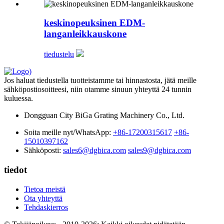
keskinopeuksinen EDM-
langanleikkauskone
tiedustelu
Jos haluat tiedustella tuotteistamme tai hinnastosta, jätä meille
sähköpostiosoitteesi, niin otamme sinuun yhteyttä 24 tunnin
kuluessa.
Dongguan City BiGa Grating Machinery Co., Ltd.
Soita meille nyt/WhatsApp:
+86-17200315617
+86-
15010397162
Sähköposti:
sales6@dgbica.com
sales9@dgbica.com
tiedot
Tietoa meistä
Ota yhteyttä
Tehdaskierros